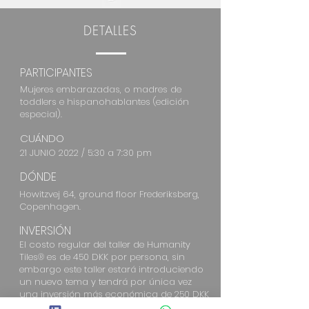
DETALLES
PARTICIPANTES
Mujeres embarazadas, o madres de
toddlers e hispanohablantes (edición
especial).
CUÁNDO
21 JUNIO 2022 / 5:30 a 7:30 pm
DÓNDE
Howitzvej 64, ground floor Frederiksberg,
Copenhagen.
INVERSIÓN
El costo regular del taller de Humanity
Tiles® es de 450 DKK por persona, sin
embargo este taller estará introduciendo
un nuevo tema y tendrá por única vez
una inversión más económica de 250 DKK
por persona.