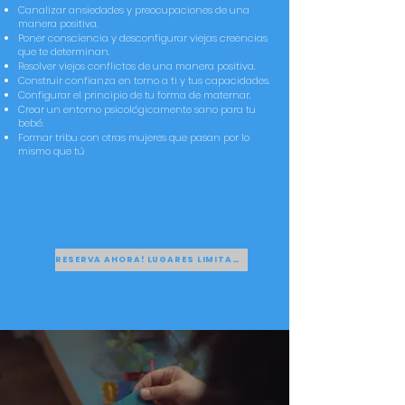
Canalizar ansiedades y preocupaciones de una
manera positiva.
Poner consciencia y desconfigurar viejas creencias
que te determinan.
Resolver viejos conflictos de una manera positiva.
Construir confianza en torno a ti y tus capacidades.
Configurar el principio de tu forma de maternar.
Crear un entorno psicológicamente sano para tu
bebé.
Formar tribu con otras mujeres que pasan por lo
mismo que tú
RESERVA AHORA! LUGARES LIMITADOS