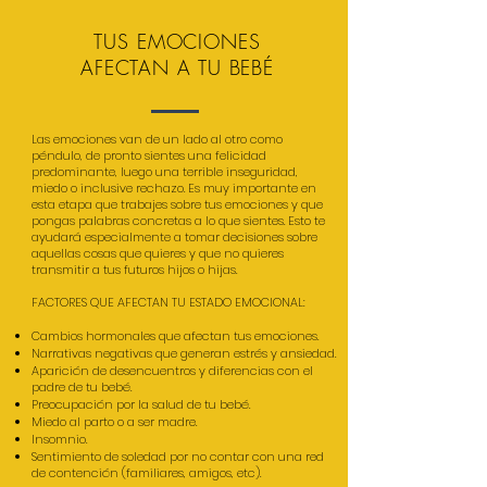
TUS EMOCIONES
AFECTAN A TU BEBÉ
Las emociones van de un lado al otro como
péndulo, de pronto sientes una felicidad
predominante, luego una terrible inseguridad,
miedo o inclusive rechazo. Es muy importante en
esta etapa que trabajes sobre tus emociones y que
pongas palabras concretas a lo que sientes. Esto te
ayudará especialmente a tomar decisiones sobre
aquellas cosas que quieres y que no quieres
transmitir a tus futuros hijos o hijas.
FACTORES QUE AFECTAN TU ESTADO EMOCIONAL:
Cambios hormonales que afectan tus emociones.
Narrativas negativas que generan estrés y ansiedad.
Aparición de desencuentros y diferencias con el
padre de tu bebé.
Preocupación por la salud de tu bebé.
Miedo al parto o a ser madre.
Insomnio.
Sentimiento de soledad por no contar con una red
de contención (familiares, amigos, etc).