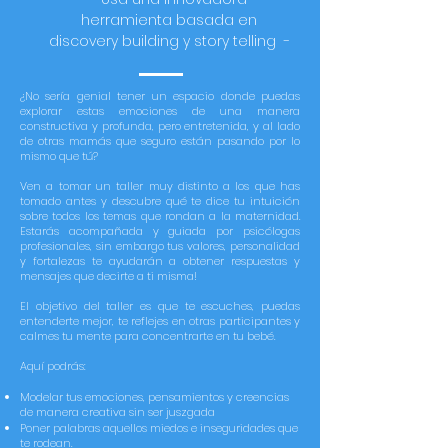
herramienta basada en
discovery building y story telling -
¿No sería genial tener un espacio donde puedas
explorar estas emociones de una manera
constructiva y profunda, pero entretenida, y al lado
de otras mamás que seguro están pasando por lo
mismo que tú?
Ven a tomar un taller muy distinto a los que has
tomado antes y descubre qué te dice tu intuición
sobre todos los temas que rondan a la maternidad.
Estarás acompañada y guiada por psicólogas
profesionales, sin embargo tus valores, personalidad
y fortalezas te ayudarán a obtener respuestas y
mensajes que decirte a ti misma!
El objetivo del taller es que te escuches, puedas
entenderte mejor, te reflejes en otras participantes y
calmes tu mente para concentrarte en tu bebé.
Aquí podrás:
Modelar tus emociones, pensamientos y creencias
de manera creativa sin ser juszgada
Poner palabras aquellos miedos e inseguridades que
te rodean.