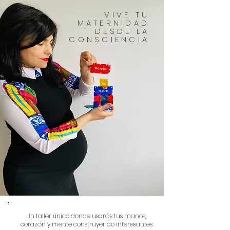
VIVE TU
MATERNIDAD
DESDE LA
CONSCIENCIA
Un taller único donde usarás tus manos,
corazón y mente construyendo interesantes