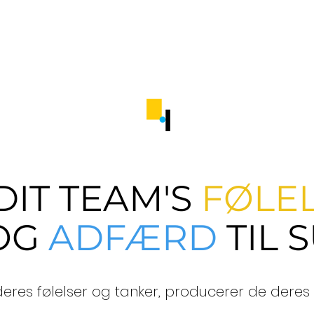
DIT TEAM'S
FØLE
OG
ADFÆRD
TIL 
res følelser og tanker, producerer de deres