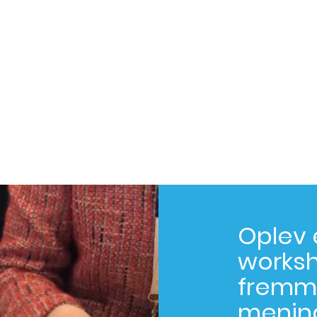
Oplev 
worksh
fremm
menin