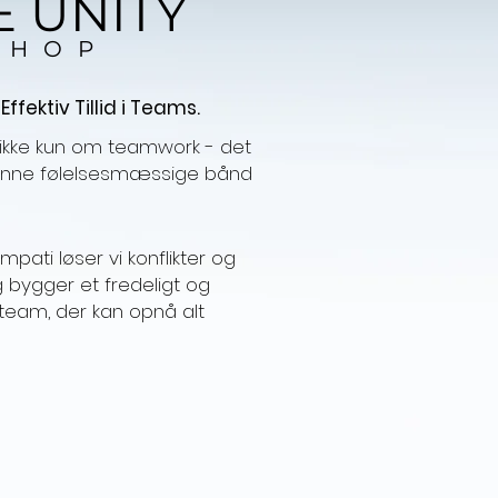
 UNITY
SHOP
ffektiv Tillid i Teams.
ikke kun om teamwork - det
anne følelsesmæssige bånd
ati løser vi konflikter og
 bygger et fredeligt og
 team, der kan opnå alt