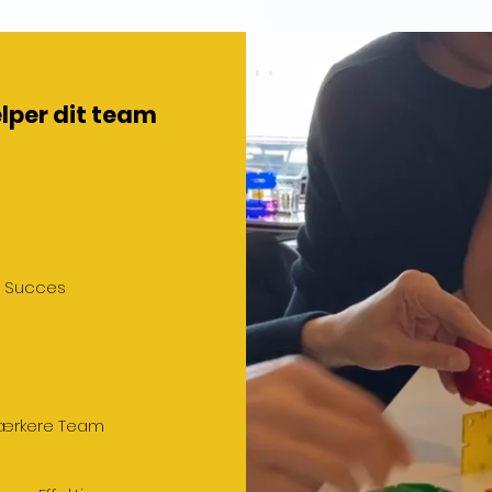
per dit team
t Succes
tærkere Team