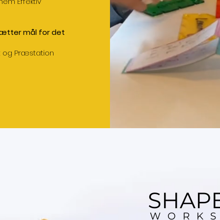
em Effektiv
sætter mål for det
t og Præstation
SHAP
WORK