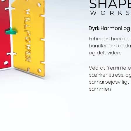
SHAPE
WORK
Dyrk Harmoni og E
Enheden handler 
handler om at d
og delt viden.
Ved at fremme emp
sænker stress, og
samarbejdsvilligt
sammen.