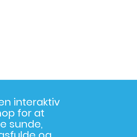
en interaktiv
op for at
e sunde,
gsfulde og