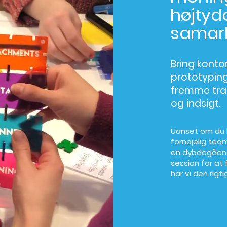
højty
samarb
Bring kontor
prototyping
fremme tra
og indsigt.
Uanset om du l
fornøjelig tea
en dybdegåen
session for at
har vi den rigtig